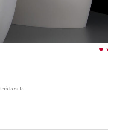
0
terà la culla…