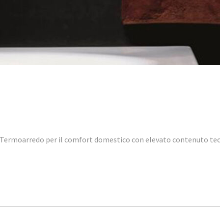
di Termoarredo per il comfort domestico con elevato contenuto t