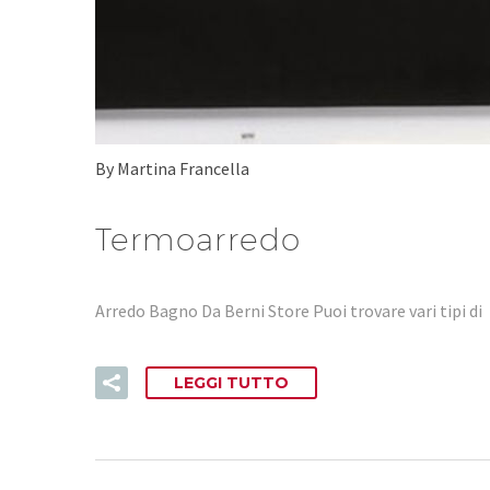
By Martina Francella
Termoarredo
Arredo Bagno Da Berni Store Puoi trovare vari tipi 
LEGGI TUTTO