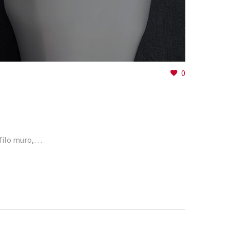
0
i filo muro,…