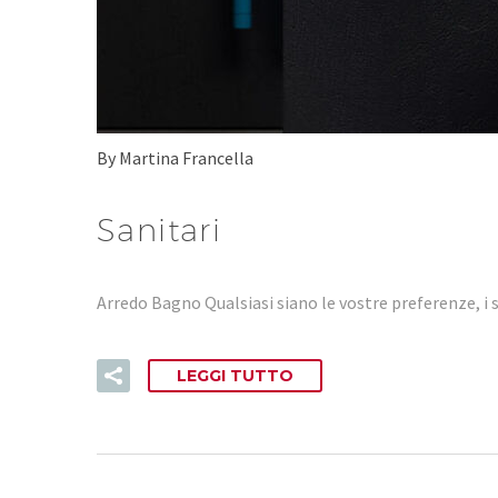
By Martina Francella
Sanitari
Arredo Bagno Qualsiasi siano le vostre preferenze, i s
LEGGI TUTTO