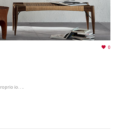
0
proprio io….