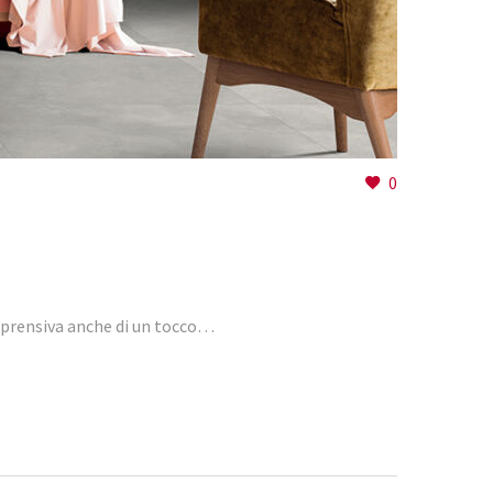
0
omprensiva anche di un tocco…