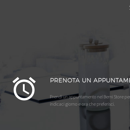
PRENOTA UN APPUNTAM
Prendi un appuntamento nel Berni Store per 
indicaci giorno e ora che preferisci.