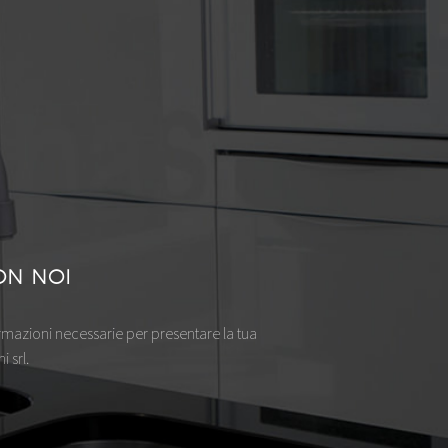
ON NOI
ormazioni necessarie per presentare la tua
 srl.