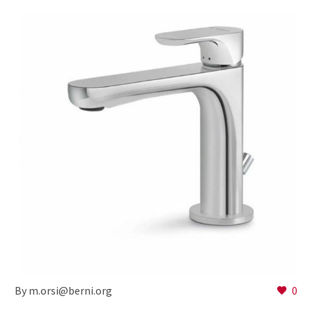
By m.orsi@berni.org
0