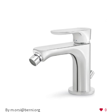
By m.orsi@berni.org
0